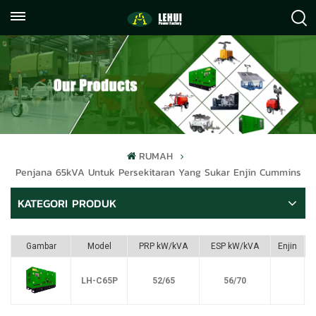
+86
info@lehuipowerfactory.com
059122071372
RUMAH
Penjana 65kVA Untuk Persekitaran Yang Sukar Enjin Cummins
KATEGORI PRODUK
Gambar
Model
PRP kW/kVA
ESP kW/kVA
Enjin
LH-C65P
52/65
56/70