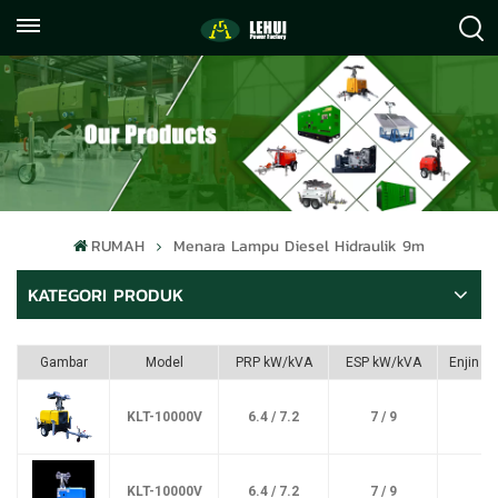
+86
info@lehuipowerfactory.com
059122071372
RUMAH
Menara Lampu Diesel Hidraulik 9m
KATEGORI PRODUK
Gambar
Model
PRP kW/kVA
ESP kW/kVA
Enjin
KLT-10000V
6.4 / 7.2
7 / 9
KLT-10000V
6.4 / 7.2
7 / 9