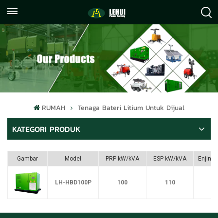
+86
info@lehuipowerfactory.com
059122071372
RUMAH
Tenaga Bateri Litium Untuk Dijual
KATEGORI PRODUK
Gambar
Model
PRP kW/kVA
ESP kW/kVA
Enjin
LH-HBD100P
100
110